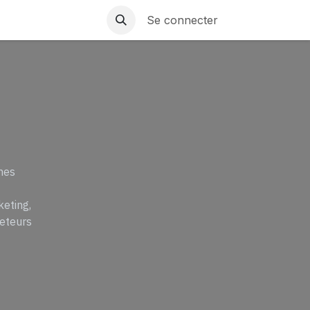
Se connecter
nes
keting,
keteurs