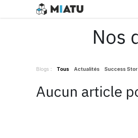
Se rendre au contenu
Accueil
Cours
C
Nos d
Blogs :
Tous
Actualités
Success Stor
Aucun article 