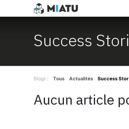
Se rendre au contenu
Accueil
Cours
C
Success Stor
Blogs :
Tous
Actualités
Success Stor
Aucun article 