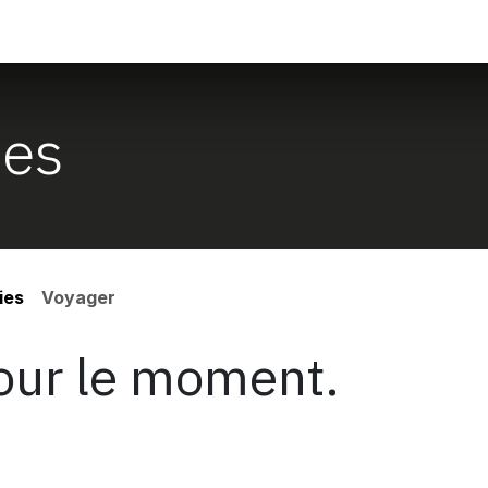
ontact
ies
ies
Voyager
pour le moment.